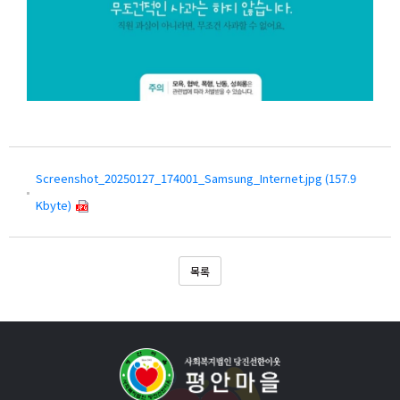
Screenshot_20250127_174001_Samsung_Internet.jpg (157.9
Kbyte)
목록